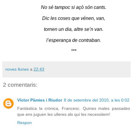
No sé tampoc si açò són cants.
Dic les coses que vénen, van,
tornen un dia, altre se’n van.
l’esperança de contraban.
***
noves llunes
a
22:43
2 comentaris:
Víctor Pàmies i Riudor
8 de setembre del 2010, a les 0:02
Fantàstica la crònica, Francesc. Quines males passades
que ens juguen les ulleres als qui les necessitem!
Respon