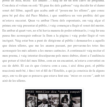
poble de Silla, recita “Els amants”, i haig de fer un nou canvi de programa.
Com duia el volum on està “El gran foc dels garbons” vaig decidir fer el darrer
sonet del llibre, aquell que acaba amb el “poseu-me les ulleres”, que conec
prou bé pel disc del Paco Muñoz, i que semblava un vers profètic del que
m’estava succeint. Quan va arribar l’hora dels espontanis, em vaig alçar el
primer, em vaig presentar al públic, i vaig començar a llegir el sonet del mestre.
En arribar al quart vers, no n’hi havia manera de poder esbrinar-lo, i vaig fer una
pausa fins aconseguir enfocar la llum a la pàgina i vaig poder llegir el vers
incògnit. Vaig estar ben a punt de dirigir-me al públic i demanar-los a aquells
que duien ulleres, que me les anaren passant, per provar-me-les totes fins
aconseguir les més adients a les meues carències. A continuació vaig recitar el
meu poema, i vaig intentar disculpar-me pels meus dubtes, dient a l’audiència
que potser el títol del meu llibre, com en un encanteri, m’estava convertint en
cec de debò. El cas és que s’estava com a casa, i així dóna gust, el públic
reaccionà molt bé, i fins i tot el fill de l’Estellés, a qui ja coneixia de fa alguns
anys, em va dir que es pensava que estava fent una
“misse en escene”
, amb tot
això de les ulleres.