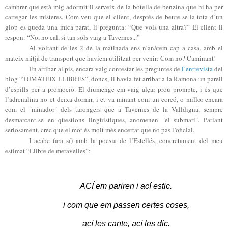
cambrer que està mig adormit li serveix de la botella de benzina que hi ha per
carregar les misteres. Com veu que el client, després de beure-se-la tota d’un
glop es queda una mica parat, li pregunta: “Que vols una altra?” El client li
respon: “No, no cal, si tan sols vaig a Tavernes...”
Al voltant de les 2 de la matinada ens n’anàrem cap a casa, amb el
mateix mitjà de transport que havíem utilitzat per venir: Com no? Caminant!
En arribar al pis, encara vaig contestar les preguntes de
l’entrevista
del
blog “TUMATEIX LLIBRES”, doncs, li havia fet arribar a la Ramona un parell
d’espills per a promoció. El diumenge em vaig alçar prou prompte, i és que
l’adrenalina no et deixa dormir, i et va minant com un corcó, o millor encara
com el "minador" dels tarongers que a Tavernes de la Valldigna, sempre
desmarcant-se en qüestions lingüístiques, anomenen "el submarí". Parlant
seriosament, crec que el mot és molt més encertat que no pas l’oficial.
I acabe (ara sí) amb la poesia de l’Estellés, concretament del meu
estimat “Llibre de meravelles”:
ACÍ em pariren i ací estic.
i com que em passen certes coses,
ací les cante, ací les dic.