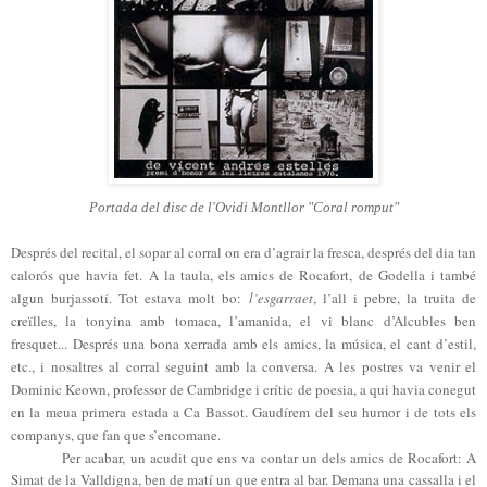
Portada del disc de l'Ovidi Montllor "Coral romput"
Després del recital, el sopar al corral on era d’agrair la fresca, després del dia tan
calorós que havia fet. A la taula, els amics de Rocafort, de Godella i també
algun burjassotí. Tot estava molt bo:
l’esgarraet
, l’all i pebre, la truita de
creïlles, la tonyina amb tomaca, l’amanida, el vi blanc d’Alcubles ben
fresquet... Després una bona xerrada amb els amics, la música, el cant d’estil,
etc., i nosaltres al corral seguint amb la conversa. A les postres va venir el
Dominic Keown, professor de Cambridge i crític de poesia, a qui havia conegut
en la meua primera estada a Ca Bassot. Gaudírem del seu humor i de tots els
companys, que fan que s’encomane.
Per acabar, un acudit que ens va contar un dels amics de Rocafort: A
Simat de la Valldigna, ben de matí un que entra al bar. Demana una cassalla i el