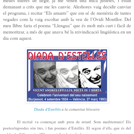
meues ulleres de llegir, ja me vénen una mica justetes, i estan
demanant a crits que me les canvie. Aleshores vaig decidir canviar
el programa, i recitar “Els amants” que em sé de memòria de tantes
vegades com la vaig escoltar amb la veu de l’Ovidi Montllor. Del
meu llibre faria el poema “Llengua” que és molt més curt i fàcil de
memoritzar, a més de que anava bé la reivindicació lingüística en un
dia com aquest.
Diada d'Estellés
a la comunitat blocaire
El recital va començar amb prou de retard. Som mediterranis! Els
poetes/rapsodes són tres, i fan poemes d’Estellés. El segon d’ells, que és del