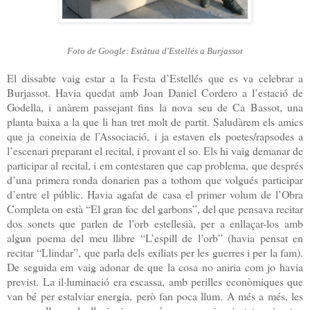
Foto de Google: Estàtua d'Estellés a Burjassot
El dissabte vaig estar a la Festa d’Estellés que es va celebrar a
Burjassot. Havia quedat amb Joan Daniel Cordero a l’estació de
Godella, i anàrem passejant fins la nova seu de Ca Bassot, una
planta baixa a la que li han tret molt de partit. Saludàrem els amics
que ja coneixia de l’Associació, i ja estaven els poetes/rapsodes a
l’escenari preparant el recital, i provant el so. Els hi vaig demanar de
participar al recital, i em contestaren que cap problema, que després
d’una primera ronda donarien pas a tothom que volgués participar
d’entre el públic. Havia agafat de casa el primer volum de l’Obra
Completa on està “El gran foc del garbons”, del que pensava recitar
dos sonets que parlen de l’orb estellesià, per a enllaçar-los amb
algun poema del meu llibre
“L’espill de l’orb”
(havia pensat en
recitar “Llindar”, que parla dels exiliats per les guerres i per la fam).
De seguida em vaig adonar de que la cosa no aniria com jo havia
previst. La il·luminació era escassa, amb perilles econòmiques que
van bé per estalviar energia, però fan poca llum. A més a més, les